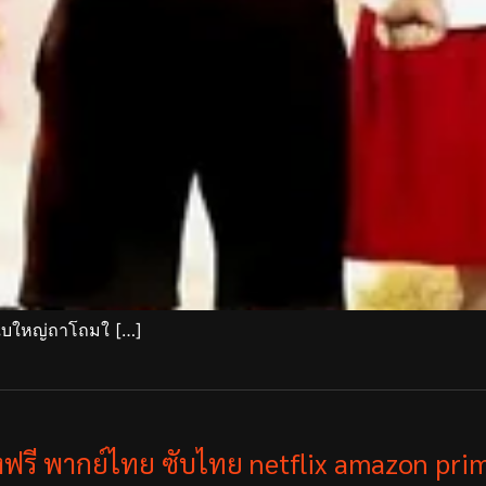
กใบใหญ่ถาโถมใ […]
ังฟรี พากย์ไทย ซับไทย netflix amazon prim