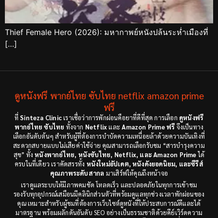
Thief Female Hero (2026): มหากาพย์หนังปล้นระห่ำเมืองที่
[…]
ดูหนังฟรี พากย์ไทย ซับไทย netflix amazon prime
ฟรี
ที่
Sinteza Clinic
เราเชื่อว่าการพักผ่อนคือยาที่ดีที่สุด การเลือก
ดูหนังฟรี
พากย์ไทย ซับไทย
ทั้งจาก
Netflix
และ
Amazon Prime ฟรี
จึงเป็นทาง
เลือกอันดับต้นๆ สำหรับผู้ที่ต้องการบำบัดความเหนื่อยล้าด้วยความบันเทิงที่
สะดวกสบายแบบไม่เสียค่าใช้จ่าย คุณสามารถเลือกรับชม “สารบำรุงความ
สุข” ทั้ง
หนังพากย์ไทย, หนังซับไทย, Netflix, และ Amazon Prime
ได้
ครบในที่เดียว เราคัดสรรทั้ง
หนังใหม่อัปเดต, หนังดังยอดนิยม, และซีรีส์
คุณภาพระดับสากล
มาเสิร์ฟให้คุณถึงหน้าจอ
เราดูแลระบบให้มีภาพคมชัด โหลดเร็ว และปลอดภัยในทุกการเข้าชม
รองรับทุกอุปกรณ์เสมือนมีคลินิกส่วนตัวที่พร้อมดูแลทุกช่วงเวลาพักผ่อนของ
คุณ เหมาะสำหรับผู้ชมที่ต้องการเว็บไซต์ดูหนังที่ให้ประสบการณ์ดีและได้
มาตรฐาน พร้อมผลักดันอันดับ SEO อย่างเป็นธรรมชาติด้วยคีย์เวิร์ดความ