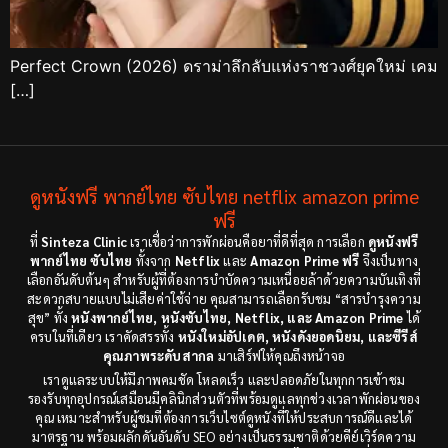
Perfect Crown (2026) ดราม่าลึกลับแห่งราชวงศ์ยุคใหม่ เคม
[…]
ดูหนังฟรี พากย์ไทย ซับไทย netflix amazon prime
ฟรี
ที่
Sinteza Clinic
เราเชื่อว่าการพักผ่อนคือยาที่ดีที่สุด การเลือก
ดูหนังฟรี
พากย์ไทย ซับไทย
ทั้งจาก
Netflix
และ
Amazon Prime ฟรี
จึงเป็นทาง
เลือกอันดับต้นๆ สำหรับผู้ที่ต้องการบำบัดความเหนื่อยล้าด้วยความบันเทิงที่
สะดวกสบายแบบไม่เสียค่าใช้จ่าย คุณสามารถเลือกรับชม “สารบำรุงความ
สุข” ทั้ง
หนังพากย์ไทย, หนังซับไทย, Netflix, และ Amazon Prime
ได้
ครบในที่เดียว เราคัดสรรทั้ง
หนังใหม่อัปเดต, หนังดังยอดนิยม, และซีรีส์
คุณภาพระดับสากล
มาเสิร์ฟให้คุณถึงหน้าจอ
เราดูแลระบบให้มีภาพคมชัด โหลดเร็ว และปลอดภัยในทุกการเข้าชม
รองรับทุกอุปกรณ์เสมือนมีคลินิกส่วนตัวที่พร้อมดูแลทุกช่วงเวลาพักผ่อนของ
คุณ เหมาะสำหรับผู้ชมที่ต้องการเว็บไซต์ดูหนังที่ให้ประสบการณ์ดีและได้
มาตรฐาน พร้อมผลักดันอันดับ SEO อย่างเป็นธรรมชาติด้วยคีย์เวิร์ดความ