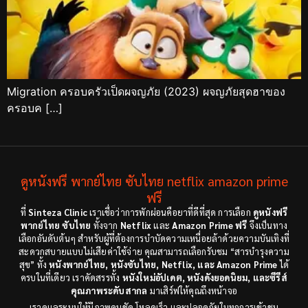
Migration ครอบครัวเป็ดผจญภัย (2023) ผจญภัยสุดฮาของ
ครอบค […]
ดูหนังฟรี พากย์ไทย ซับไทย netflix amazon prime
ฟรี
ที่
Sinteza Clinic
เราเชื่อว่าการพักผ่อนคือยาที่ดีที่สุด การเลือก
ดูหนังฟรี
พากย์ไทย ซับไทย
ทั้งจาก
Netflix
และ
Amazon Prime ฟรี
จึงเป็นทาง
เลือกอันดับต้นๆ สำหรับผู้ที่ต้องการบำบัดความเหนื่อยล้าด้วยความบันเทิงที่
สะดวกสบายแบบไม่เสียค่าใช้จ่าย คุณสามารถเลือกรับชม “สารบำรุงความ
สุข” ทั้ง
หนังพากย์ไทย, หนังซับไทย, Netflix, และ Amazon Prime
ได้
ครบในที่เดียว เราคัดสรรทั้ง
หนังใหม่อัปเดต, หนังดังยอดนิยม, และซีรีส์
คุณภาพระดับสากล
มาเสิร์ฟให้คุณถึงหน้าจอ
เราดูแลระบบให้มีภาพคมชัด โหลดเร็ว และปลอดภัยในทุกการเข้าชม