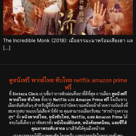
The Incredible Monk (2018): เมื่อธรรมะมาพร้อมเสียงฮา แล
[…]
ดูหนังฟรี พากย์ไทย ซับไทย netflix amazon prime
ฟรี
ที่
Sinteza Clinic
เราเชื่อว่าการพักผ่อนคือยาที่ดีที่สุด การเลือก
ดูหนังฟรี
พากย์ไทย ซับไทย
ทั้งจาก
Netflix
และ
Amazon Prime ฟรี
จึงเป็นทาง
เลือกอันดับต้นๆ สำหรับผู้ที่ต้องการบำบัดความเหนื่อยล้าด้วยความบันเทิงที่
สะดวกสบายแบบไม่เสียค่าใช้จ่าย คุณสามารถเลือกรับชม “สารบำรุงความ
สุข” ทั้ง
หนังพากย์ไทย, หนังซับไทย, Netflix, และ Amazon Prime
ได้
ครบในที่เดียว เราคัดสรรทั้ง
หนังใหม่อัปเดต, หนังดังยอดนิยม, และซีรีส์
คุณภาพระดับสากล
มาเสิร์ฟให้คุณถึงหน้าจอ
เราดูแลระบบให้มีภาพคมชัด โหลดเร็ว และปลอดภัยในทุกการเข้าชม