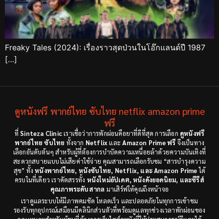
Freaky Tales (2024): เรื่องราวสุดป่วนในโอ๊กแลนด์ปี 1987
[…]
ดูหนังฟรี พากย์ไทย ซับไทย netflix amazon prime
ฟรี
ที่
Sinteza Clinic
เราเชื่อว่าการพักผ่อนคือยาที่ดีที่สุด การเลือก
ดูหนังฟรี
พากย์ไทย ซับไทย
ทั้งจาก
Netflix
และ
Amazon Prime ฟรี
จึงเป็นทาง
เลือกอันดับต้นๆ สำหรับผู้ที่ต้องการบำบัดความเหนื่อยล้าด้วยความบันเทิงที่
สะดวกสบายแบบไม่เสียค่าใช้จ่าย คุณสามารถเลือกรับชม “สารบำรุงความ
สุข” ทั้ง
หนังพากย์ไทย, หนังซับไทย, Netflix, และ Amazon Prime
ได้
ครบในที่เดียว เราคัดสรรทั้ง
หนังใหม่อัปเดต, หนังดังยอดนิยม, และซีรีส์
คุณภาพระดับสากล
มาเสิร์ฟให้คุณถึงหน้าจอ
เราดูแลระบบให้มีภาพคมชัด โหลดเร็ว และปลอดภัยในทุกการเข้าชม
รองรับทุกอุปกรณ์เสมือนมีคลินิกส่วนตัวที่พร้อมดูแลทุกช่วงเวลาพักผ่อนของ