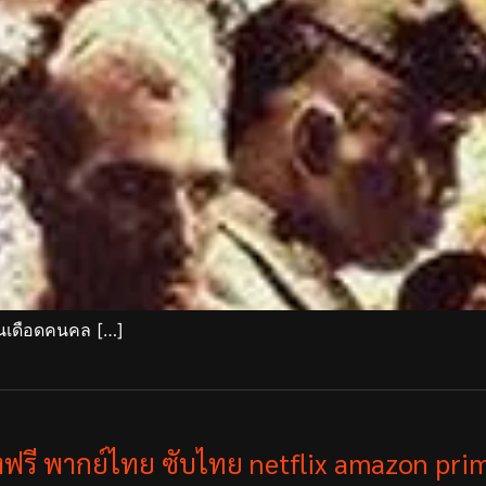
ืนเดือดคนคล […]
ังฟรี พากย์ไทย ซับไทย netflix amazon prim