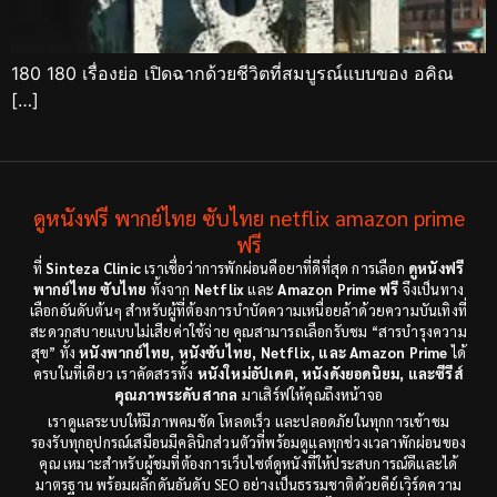
180 180 เรื่องย่อ เปิดฉากด้วยชีวิตที่สมบูรณ์แบบของ อคิณ
[…]
ดูหนังฟรี พากย์ไทย ซับไทย netflix amazon prime
ฟรี
ที่
Sinteza Clinic
เราเชื่อว่าการพักผ่อนคือยาที่ดีที่สุด การเลือก
ดูหนังฟรี
พากย์ไทย ซับไทย
ทั้งจาก
Netflix
และ
Amazon Prime ฟรี
จึงเป็นทาง
เลือกอันดับต้นๆ สำหรับผู้ที่ต้องการบำบัดความเหนื่อยล้าด้วยความบันเทิงที่
สะดวกสบายแบบไม่เสียค่าใช้จ่าย คุณสามารถเลือกรับชม “สารบำรุงความ
สุข” ทั้ง
หนังพากย์ไทย, หนังซับไทย, Netflix, และ Amazon Prime
ได้
ครบในที่เดียว เราคัดสรรทั้ง
หนังใหม่อัปเดต, หนังดังยอดนิยม, และซีรีส์
คุณภาพระดับสากล
มาเสิร์ฟให้คุณถึงหน้าจอ
เราดูแลระบบให้มีภาพคมชัด โหลดเร็ว และปลอดภัยในทุกการเข้าชม
รองรับทุกอุปกรณ์เสมือนมีคลินิกส่วนตัวที่พร้อมดูแลทุกช่วงเวลาพักผ่อนของ
คุณ เหมาะสำหรับผู้ชมที่ต้องการเว็บไซต์ดูหนังที่ให้ประสบการณ์ดีและได้
มาตรฐาน พร้อมผลักดันอันดับ SEO อย่างเป็นธรรมชาติด้วยคีย์เวิร์ดความ