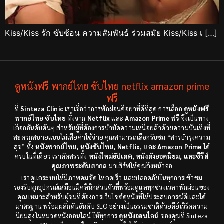
Kiss/Kiss รัก ซับซ้อน ความสัมพันธ์ ร่วมสมัย Kiss/Kiss เ […]
ดูหนังฟรี พากย์ไทย ซับไทย netflix amazon prime
ฟรี
ที่
Sinteza Clinic
เราเชื่อว่าการพักผ่อนคือยาที่ดีที่สุด การเลือก
ดูหนังฟรี
พากย์ไทย ซับไทย
ทั้งจาก
Netflix
และ
Amazon Prime ฟรี
จึงเป็นทาง
เลือกอันดับต้นๆ สำหรับผู้ที่ต้องการบำบัดความเหนื่อยล้าด้วยความบันเทิงที่
สะดวกสบายแบบไม่เสียค่าใช้จ่าย คุณสามารถเลือกรับชม “สารบำรุงความ
สุข” ทั้ง
หนังพากย์ไทย, หนังซับไทย, Netflix, และ Amazon Prime
ได้
ครบในที่เดียว เราคัดสรรทั้ง
หนังใหม่อัปเดต, หนังดังยอดนิยม, และซีรีส์
คุณภาพระดับสากล
มาเสิร์ฟให้คุณถึงหน้าจอ
เราดูแลระบบให้มีภาพคมชัด โหลดเร็ว และปลอดภัยในทุกการเข้าชม
รองรับทุกอุปกรณ์เสมือนมีคลินิกส่วนตัวที่พร้อมดูแลทุกช่วงเวลาพักผ่อนของ
คุณ เหมาะสำหรับผู้ชมที่ต้องการเว็บไซต์ดูหนังที่ให้ประสบการณ์ดีและได้
มาตรฐาน พร้อมผลักดันอันดับ SEO อย่างเป็นธรรมชาติด้วยคีย์เวิร์ดความ
นิยมสูงในหมวดหนังออนไลน์ ให้ทุกการ
ดูหนังออนไลน์
ของคุณที่ Sinteza