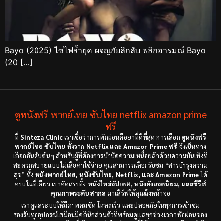
Bayo (2025) ไซไฟล้ำยุค ผจญภัยลึกลับ พลิกอารมณ์ Bayo
(20 […]
ดูหนังฟรี พากย์ไทย ซับไทย netflix amazon prime
ฟรี
ที่
Sinteza Clinic
เราเชื่อว่าการพักผ่อนคือยาที่ดีที่สุด การเลือก
ดูหนังฟรี
พากย์ไทย ซับไทย
ทั้งจาก
Netflix
และ
Amazon Prime ฟรี
จึงเป็นทาง
เลือกอันดับต้นๆ สำหรับผู้ที่ต้องการบำบัดความเหนื่อยล้าด้วยความบันเทิงที่
สะดวกสบายแบบไม่เสียค่าใช้จ่าย คุณสามารถเลือกรับชม “สารบำรุงความ
สุข” ทั้ง
หนังพากย์ไทย, หนังซับไทย, Netflix, และ Amazon Prime
ได้
ครบในที่เดียว เราคัดสรรทั้ง
หนังใหม่อัปเดต, หนังดังยอดนิยม, และซีรีส์
คุณภาพระดับสากล
มาเสิร์ฟให้คุณถึงหน้าจอ
เราดูแลระบบให้มีภาพคมชัด โหลดเร็ว และปลอดภัยในทุกการเข้าชม
รองรับทุกอุปกรณ์เสมือนมีคลินิกส่วนตัวที่พร้อมดูแลทุกช่วงเวลาพักผ่อนของ