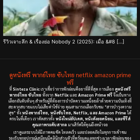
รีวิวเจาะลึก & เรื่องย่อ Nobody 2 (2025): เมื่อ &#8 […]
ดูหนังฟรี พากย์ไทย ซับไทย netflix amazon prime
ฟรี
ที่
Sinteza Clinic
เราเชื่อว่าการพักผ่อนคือยาที่ดีที่สุด การเลือก
ดูหนังฟรี
พากย์ไทย ซับไทย
ทั้งจาก
Netflix
และ
Amazon Prime ฟรี
จึงเป็นทาง
เลือกอันดับต้นๆ สำหรับผู้ที่ต้องการบำบัดความเหนื่อยล้าด้วยความบันเทิงที่
สะดวกสบายแบบไม่เสียค่าใช้จ่าย คุณสามารถเลือกรับชม “สารบำรุงความ
สุข” ทั้ง
หนังพากย์ไทย, หนังซับไทย, Netflix, และ Amazon Prime
ได้
ครบในที่เดียว เราคัดสรรทั้ง
หนังใหม่อัปเดต, หนังดังยอดนิยม, และซีรีส์
คุณภาพระดับสากล
มาเสิร์ฟให้คุณถึงหน้าจอ
เราดูแลระบบให้มีภาพคมชัด โหลดเร็ว และปลอดภัยในทุกการเข้าชม
รองรับทุกอุปกรณ์เสมือนมีคลินิกส่วนตัวที่พร้อมดูแลทุกช่วงเวลาพักผ่อนของ