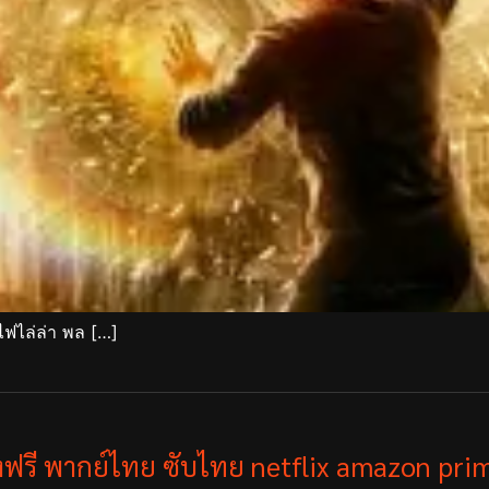
ไฟไล่ล่า พล […]
ังฟรี พากย์ไทย ซับไทย netflix amazon prim