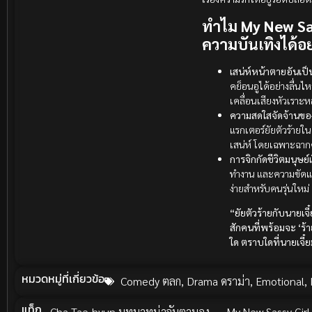
ทำไม My New Sass
ความบันเทิงได้อย
เสน่ห์หน้าตายอันเป
คย็อนอูได้อย่างลื่น
เคลื่อนเสียงหัวเราะหล
ความสดใสจัดจ้านของ
แรกเตอร์ยัยตัวร้ายใ
เสน่ห์ โดยเฉพาะฉา
การจิกกัดชีวิตมนุษย
ทำงาน และความขัดแย้
ง่ายสำหรับคนรุ่นใหม่
“ยัยตัวร้ายกับนายเจ
สักคนที่พร้อมจะ ‘ร
ใด ตราบใดที่นายเจี๋ยม
หมวดหมู่ที่เกี่ยวข้อ
Comedy ตลก
,
Drama ดราม่า
,
Emotional
,
แท็ก
Cha Tae-hyun บทบาทน่าจับตามอง
,
My New Sassy Girl เ