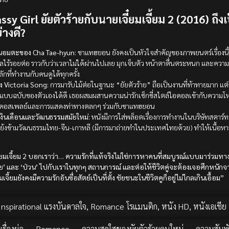
y Girl ยัยตัวร้ายกับนายเจี๋ยมเจี้ยม 2 (2016) ถึง
่างดี?
็นอมตะของ Cha Tae-hyun:
ชาแทฮยอน ยังคงเป็นหัวใจสำคัญของภาพยนตร์เรื่องน
ไหลไร้รอยต่อ ราวกับว่าเวลาไม่ได้ผ่านไปเลย มุกเจ็บตัว หน้าตาตื่นตระหนก และควา
ักที่ทำงานกับคนดูได้ทุกครั้ง
 Victoria Song:
การมารับไม้ต่อในฐานะ “ยัยตัวร้าย” ถือเป็นงานที่ท้าทายมาก แต
นแบบฉบับของตัวเองได้ดี เธอผสมผสานความน่ารักเซ็กซี่สไตล์ไอดอลเข้ากับความโ
กคอสเพลย์และการแสดงท่าทางตลกๆ ร่วมกับชาแทฮยอน
์เงินเดือนและวัฒนธรรมสมัยใหม่:
หนังมีการใส่พล็อตเรื่องการทำงานในบริษัทสตาร์ทอ
งข้ามวัฒนธรรมไทย-จีน-เกาหลี (มีการมาถ่ายทำในประเทศไทยด้วย) ทำให้เนื้อหาม
ี๋ยมเจี้ยม 2 บอกเราว่า… ความรักที่แท้จริงไม่ใช่การหาคนที่สมบูรณ์แบบมาร่วมท
้าย’ และ ‘ป่วน’ ไปกับเราในทุกๆ สถานการณ์ และต่อให้ชีวิตคู่จะต้องเจอศึกห
เจี้ยมยังคงมีความรักอันซื่อสัตย์เป็นที่ตั้ง ชัยชนะในชีวิตคูก็อยู่ไม่ไกลเกินเอื้อม”
Inspirational แรงบันดาลใจ
,
Romance โรแมนติก
,
หนัง HD
,
หนังเอเชีย
รื่องย่อ
,
Romance
,
ความสดใสของยัยตัวร้ายคนใหม่
,
ความสัมพั