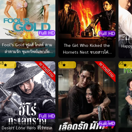
Full HD
Full HD
Fool’s Gold ฟูลส์ โกลด์ ตาม
The Girl Who Kicked the
Happy End รั
ล่าตามรัก ขุมทรัพย์มหาภัย
Hornets Nest ขบถสาวโค่น
(2008)
ทรชน ปิดบัญชีคลั่ง (2009)
6.8
7.1
6.5
พากย์ไทย
พากย์ไทย
Full HD
Full HD
Desert Lone Hero ฮีโร่ทะเล