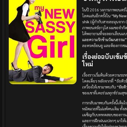
ในปี 2016 วงการภาพยนตร์โรแ
โลดแล่นอีกครั้งใน
“My New 
shik
(ผู้กำกับสายละมุนจาก
ภาพยนตร์อาวุโส ผมขอจำกัดคว
ได้พยายามที่จะลอกเลียนแบ
และความรักข้ามวัฒนธรรม”
ละครคย็อนอู และต้องการชม
เรื่องย่อฉบับเข้ม
ใหม่
เรื่องราวเริ่มต้นด้วยความระ
โดดเดี่ยว หลังจากที่ “ยัยตั
เหวี่ยงให้เขามาพบกับ
“ยัยต
ของเขาที่เคยร่วมทุกข์ร่วมส
การกลับมาพบกันครั้งนี้เต็ม
หมัดมวยที่ไม่แพ้คนเดิม ทั้งส
เผชิญกับบททดสอบของการเป็
และการฝึกฝนแปลกๆ มาให้เขา
เรื่องความรักให้อยู่รอดปลอด