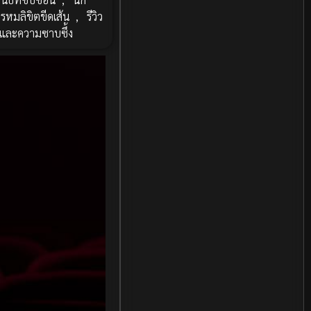
รหมลิขิตขีดเส้น
,
รีวิว
Fiction
(11)
าะและความซาบซึ้ง
Film
(42)
Gothic
(2)
Grief
(5)
HBO GO
(12)
HBO Max
(3)
Healing
(11)
Heist
(2)
History ประวัติศาสตร์
(22)
History ประวัติศาสตร์
(1)