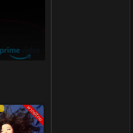
Holiday
(1)
Horror สยองขวัญ
(78)
Human
(13)
Inspirational แรงบันดาลใจ
(7)
Inspirational แรงบันดาลใจ
(81)
Investigation
(21)
พากย์ไทย
iQIYI
(17)
Kids
(10)