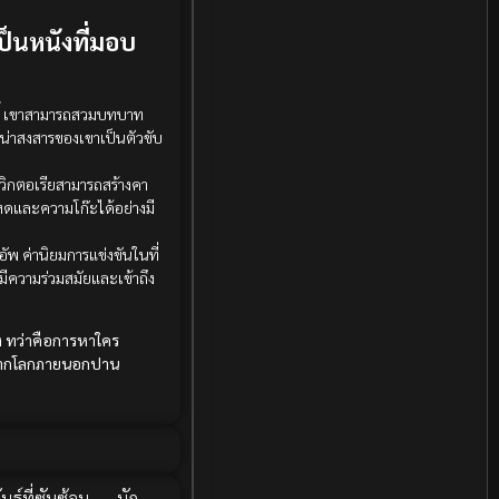
Documentary สารคดี
(12)
เป็นหนังที่มอบ
Documentary สารคดี
(3)
ี้ เขาสามารถสวมบทบาท
Drama ดราม่า
(278)
มน่าสงสารของเขาเป็นตัวขับ
Drama ดราม่า
(29)
่วิกตอเรียสามารถสร้างคา
หดและความโก๊ะได้อย่างมี
Dystopian
(7)
ัพ ค่านิยมการแข่งขันในที่
Emotional
(78)
ีความร่วมสมัยและเข้าถึง
Erotic
(5)
าง ทว่าคือการหาใคร
นักจากโลกภายนอกปาน
Family ครอบครัว
(68)
Fantasy จินตนาการ
(53)
Fantasy จินตนาการ
(24)
นธ์ที่ซับซ้อน
,
นัก