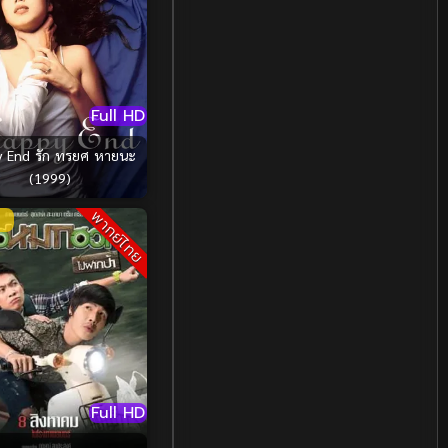
LGBTQ
(3)
Love
(16)
Martial
(3)
Full HD
Martial Arts
(16)
ก ทรยศ หายนะ
(1999)
Military
(7)
พากย์ไทย
MONOMAX
(2)
Monster
(16)
Movie Collection
(3)
Musical เพลง
(1)
Full HD
Musical เพลง
(15)