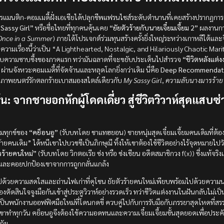
มนติก-คอมเมดี้ฝั่งเอเชียได้ปลุกชีพแฟรนไชส์ระดับตำนานที่เคยสร้างปรากฏการณ์ไ
Sassy Girl”
หรือชื่อไทยที่ทุกคนคุ้นเคย
“ยัยตัวร้ายกับนายเจี๋ยมเจี้ยม 2”
ผลงานกา
Once in a Summer
) ภายใต้โปรเจกต์ร่วมทุนสร้างครั้งยิ่งใหญ่ระหว่างเกาหลีใต้แล
ามเรื่องนี้ว่าเป็น “A Lighthearted, Nostalgic, and Hilariously Chaotic Marita
บความซาบซึ้งของภาคแรก ทว่ามันฉลาดที่จะขยับประเด็นไปสำรวจ
“ชีวิตหลังแต
ผ่านจังหวะคอมเมดี้ที่จัดจ้านและหลุดโลกยิ่งกว่าเดิม นี่คือ
Deep Recommendat
ภาพยนตร์รักตลกร้ายเบาสมองสไตล์เดียวกับ
My Sassy Girl
,
ความลับนางมารร้าย
ข้น: จากชายอกหักผู้โดดเดี่ยว สู่ชีวิตวิวาห์สุดแสบซ
ทมทุกข์ของ
“คย็อนอู”
(รับบทโดย ชาแทฮยอน) ชายหนุ่มสุดเจี๋ยมเจี้ยมคนเดิมที่ต้
วร้ายคนเดิม” ได้หนีเขาไปบวชชีเป็นภิกษุณี ทิ้งให้เขาต้องใช้ชีวิตอย่างไร้จุดหมาย
ัวร้ายคนใหม่”
(รับบทโดย วิกตอเรีย ซ่ง หรือ ซ่งเชียน อดีตสมาชิกวง f(x)) ซึ่งแท้จริ
ุขและคอยปกป้องเขาจากการถูกกลั่นแกล้ง
ไปด้วยความสดใสและถ่านไฟเก่าที่คุโชน ยัยตัวร้ายคนใหม่เพียบพร้อมไปด้วยความน
องตัดสินใจจูงมือกันเข้าสู่ประตูวิวาห์อย่างรวดเร็ว ทว่าชีวิตแต่งงานในฝันกลับไม่เป็
นพนักงานออฟฟิศมือใหม่ที่โดนกดขี่ ควบคู่ไปกับการรับมือกับภรรยาสุดโหดที่ส
ทำทุกวัน คย็อนอูจึงต้องใช้ความอดทนและความเจี๋ยมเจี้ยมขั้นสุดยอดเพื่อประคั
ภัย