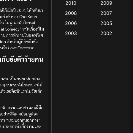
2010
2009
Coming-of-age ชีวิตวัยรุ่น
ว้เมื่อปี 2001 ให้กลับมา
2008
2007
(13)
รกำกับของ
Cho Keun-
ะจีน ในฐานะนักวิจารณ์
2006
2005
l Comedy” หนังเรื่องนี้ไม่
Crime อาชญากรรม
(48)
2003
2002
่งงาน การทำงานในออฟฟิศ
ion
สำหรับผู้ที่คิดถึงตัว
Crime อาชญากรรม
(55)
2000
1999
หรือ
Love Forecast
1998
1997
Cult Film
(4)
่ากับยัยตัวร้ายคน
1991
1988
Culture
(4)
1983
1982
องกลายเป็นคนอกหักอย่าง
1971
1962
Dance เต้น
(6)
ไปวันๆ จนกระทั่งโชคชะตาได้
งแล้วเธอคือรักแรกในวัยเด็ก
Detective สืบสวน
(18)
่ารัก ความแสบซ่า และฝีมือ
Disaster
(9)
นอย่างที่คิด คย็อนอูต้อง
รรหา “เกมนอกลู่นอกทาง”
Disney+
(8)
บประคองทั้งเรื่องงานและ