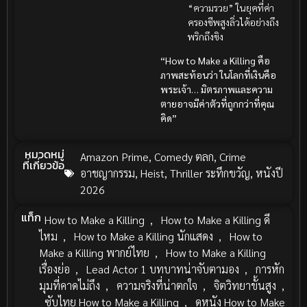
“ความรวย” ในยุคที่ค่า
ครองชีพสูงลิ่วได้อย่างถึง
พริกถึงขิง
“How to Make a Killing คือ
ภาพสะท้อนว่า ในโลกที่เงินคือ
พระเจ้า… มิตรภาพและความ
ตายอาจมีค่าตัวที่ถูกกว่าที่คุณ
คิด”
หมวดหมู่
Amazon Prime
,
Comedy ตลก
,
Crime
ที่เกี่ยวข้อ
อาชญากรรม
,
Heist
,
Thriller ระทึกขวัญ
,
หนังปี
2026
แท็ก
How to Make a Killing
,
How to Make a Killing ดี
ไหม
,
How to Make a Killing นักแสดง
,
How to
Make a Killing พากย์ไทย
,
How to Make a Killing
เรื่องย่อ
,
Lead Actor 1 บทบาทน่าจับตามอง
,
การหัก
มุมที่คาดไม่ถึง
,
ความจริงที่น่าตกใจ
,
จิตวิทยาขั้นสูง
,
ซับไทย How to Make a Killing
,
ดูหนัง How to Make