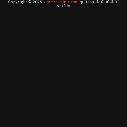
Copyright © 2025
sinteza-clinic.com
ดูหนังออนไลน์ หนังใหม่
Drama ดราม่า
(278)
Netflix
Dystopian
(7)
Emotional
(78)
Erotic
(5)
Family ครอบครัว
(68)
Fantasy จินตนาการ
(53)
Fantasy จินตนาการ
(24)
Fiction
(11)
Film
(42)
Gothic
(2)