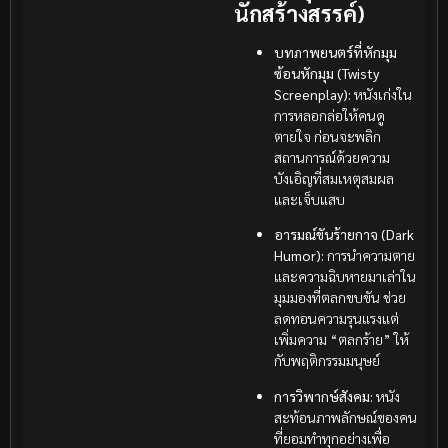
นักสร้างสรรค์)
บทภาพยนตร์ที่หักมุม
ซ้อนหักมุม (Twisty
Screenplay):
หนังเก่งใน
การหลอกล่อให้คนดู
ตายใจ ก่อนจะพลิก
สถานการณ์ด้วยความ
บังเอิญที่สมเหตุสมผล
และเจ็บแสบ
อารมณ์ขันร้ายกาจ (Dark
Humor):
การนำความตาย
และความฉิบหายมาเล่าใน
มุมมองที่ตลกขบขัน ช่วย
ลดทอนความรุนแรงแต่
เพิ่มความ “ตลกร้าย” ให้
กับพฤติกรรมมนุษย์
การวิพากษ์สังคม:
หนัง
สะท้อนภาพลักษณ์ของคน
ที่ยอมทำทุกอย่างเพื่อ