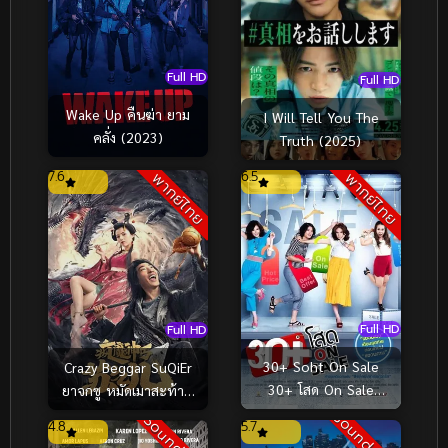
Full HD
Full HD
Wake Up คืนฆ่า ยาม
I Will Tell You The
คลั่ง (2023)
Truth (2025)
7.6
6.5
พากย์ไทย
พากย์ไทย
Full HD
Full HD
30+ Soht On Sale
Crazy Beggar SuQiEr
30+ โสด On Sale
ยาจกซู หมัดเมาสะท้าน
(2011)
ฟ้า (2020)
4.8
5.7