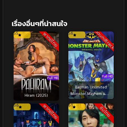
เรื่องอื่นๆที่น่าสนใจ
Soundtrack
5.5
5.6
พากย์ไทย
Full HD
Full HD
Batman Unlimited
Monster Mayhem แบท
Hiram (2025)
แมน ถล่มจอมวายร้าย
6.6
6.1
พากย์ไทย
(2015)
ซับไทย