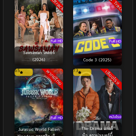
Sound Track
Soundtrack
Full HD
Full HD
Sawsawan โดลอร์
(2026)
Code 3 (2025)
6.5
7.3
พากย์ไทย
เสียงโรง
หนังโรง
Full HD
The Drama แต่งก็
Jurassic World Fallen
บ้า..ดราม่าเบอร์นี้