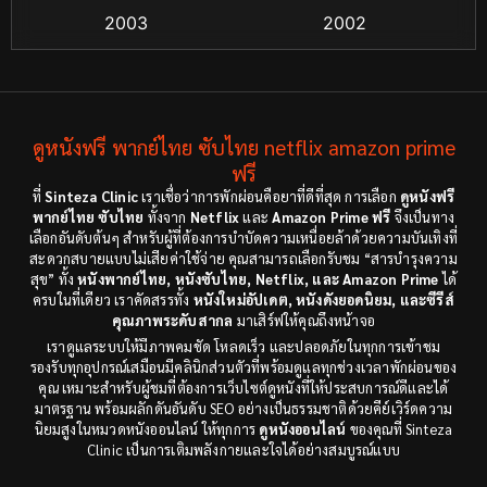
Crime อาชญากรรม
(48)
2003
2002
Cult Film
(4)
2000
1999
1998
1997
Culture
(4)
1991
1988
ดูหนังฟรี พากย์ไทย ซับไทย netflix amazon prime
Dance เต้น
(6)
1983
ฟรี
1982
ที่
Sinteza Clinic
เราเชื่อว่าการพักผ่อนคือยาที่ดีที่สุด การเลือก
ดูหนังฟรี
Detective สืบสวน
(18)
1971
1962
พากย์ไทย ซับไทย
ทั้งจาก
Netflix
และ
Amazon Prime ฟรี
จึงเป็นทาง
เลือกอันดับต้นๆ สำหรับผู้ที่ต้องการบำบัดความเหนื่อยล้าด้วยความบันเทิงที่
Disaster
(9)
สะดวกสบายแบบไม่เสียค่าใช้จ่าย คุณสามารถเลือกรับชม “สารบำรุงความ
สุข” ทั้ง
หนังพากย์ไทย, หนังซับไทย, Netflix, และ Amazon Prime
ได้
ครบในที่เดียว เราคัดสรรทั้ง
หนังใหม่อัปเดต, หนังดังยอดนิยม, และซีรีส์
Disney+
(8)
คุณภาพระดับสากล
มาเสิร์ฟให้คุณถึงหน้าจอ
เราดูแลระบบให้มีภาพคมชัด โหลดเร็ว และปลอดภัยในทุกการเข้าชม
Documentary สารคดี
(12)
รองรับทุกอุปกรณ์เสมือนมีคลินิกส่วนตัวที่พร้อมดูแลทุกช่วงเวลาพักผ่อนของ
คุณ เหมาะสำหรับผู้ชมที่ต้องการเว็บไซต์ดูหนังที่ให้ประสบการณ์ดีและได้
Documentary สารคดี
(3)
มาตรฐาน พร้อมผลักดันอันดับ SEO อย่างเป็นธรรมชาติด้วยคีย์เวิร์ดความ
นิยมสูงในหมวดหนังออนไลน์ ให้ทุกการ
ดูหนังออนไลน์
ของคุณที่ Sinteza
Clinic เป็นการเติมพลังกายและใจได้อย่างสมบูรณ์แบบ
Drama ดราม่า
(29)