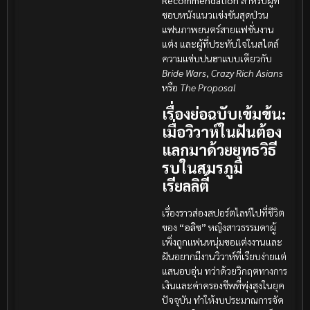
ชอบหนังแนวแข่งขันสุดป่วน
แฟนภาพยนตร์สายแฟชั่นงาน
แต่ง และผู้ที่ประทับใจในสไตล์
ความแซ่บปนฮาแบบเดียวกับ
Bride Wars
,
Crazy Rich Asians
หรือ
The Proposal
เรื่องย่อฉบับเข้มข้น:
เมื่อวิวาห์ในฝันต้อง
แลกมาด้วยยุทธวิธี
รบในสมรภูมิ
เรียลลิตี้
เรื่องราวส่องสปอร์ตไลท์ไปที่ชีวิต
ของ
“อลิซ”
หญิงสาวธรรมดาผู้
เพิ่งถูกแฟนหนุ่มขอแต่งงานและ
ฝันอยากมีงานวิวาห์ที่เรียบง่ายแต่
แสนอบอุ่น ทว่าด้วยวิกฤตทางการ
เงินและค่าครองชีพที่พุ่งสูงในยุค
ปัจจุบัน ทำให้งบประมาณการจัด