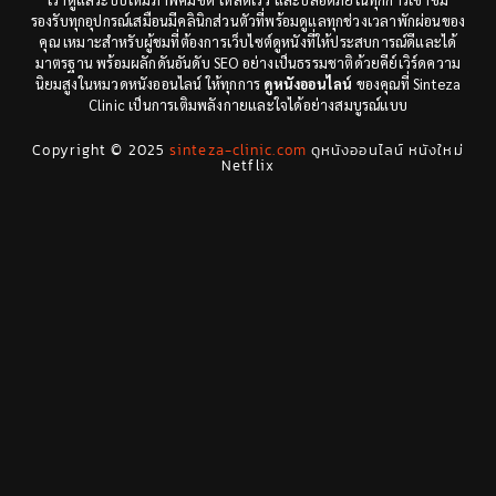
Documentary สารคดี
(3)
รองรับทุกอุปกรณ์เสมือนมีคลินิกส่วนตัวที่พร้อมดูแลทุกช่วงเวลาพักผ่อนของ
คุณ เหมาะสำหรับผู้ชมที่ต้องการเว็บไซต์ดูหนังที่ให้ประสบการณ์ดีและได้
Documentary สารคดี
(12)
มาตรฐาน พร้อมผลักดันอันดับ SEO อย่างเป็นธรรมชาติด้วยคีย์เวิร์ดความ
นิยมสูงในหมวดหนังออนไลน์ ให้ทุกการ
ดูหนังออนไลน์
ของคุณที่ Sinteza
Clinic เป็นการเติมพลังกายและใจได้อย่างสมบูรณ์แบบ
Drama ดราม่า
(29)
Copyright © 2025
sinteza-clinic.com
ดูหนังออนไลน์ หนังใหม่
Drama ดราม่า
(278)
Netflix
Dystopian
(7)
Emotional
(78)
Erotic
(5)
Family ครอบครัว
(68)
Fantasy จินตนาการ
(53)
Fantasy จินตนาการ
(24)