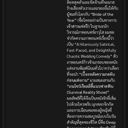
ล็อตสุดล้ำและจัดจ้านที่จะมาส
ร้างเสียงหัวเราะและรอยยิ้มให้กับ
ผู้ชมทั่วโลกกับ
“Bride of the
Year”
(ชื่อไทยอย่างเป็นทางการ:
เจ้าสาวแห่งปี
) ในฐานะนัก
วิจารณ์ภาพยนตร์อาวุโส ผมขอ
จำกัดความภาพยนตร์เรื่องนี้ว่า
เป็น “A Hilariously Satirical,
Fast-Paced, and Delightfully
Chaotic Wedding Comedy” ตัว
ภาพยนตร์ก้าวข้ามกรอบของหนัง
แต่งงานพิมพ์นิยมทั่วไป ทว่าเลือก
ที่จะนำ
“เบื้องหลังความกดดัน
ก่อนแต่งงาน”
มาผสมผสานกับ
“เกมโชว์เรียลลิตี้แนวฟาดฟัน
(Survival Reality Show)”
ผลลัพธ์ที่ได้จึงเป็นหนังรักที่เต็ม
ไปด้วยไหวพริบ มุกตลกจิกกัด
และการเฉือนคมของผู้หญิงที่
ต้องการความสมบูรณ์แบบในวัน
สำคัญที่สุดของชีวิต นี่คือ
Deep
Recommendation
สำหรับผู้ที่