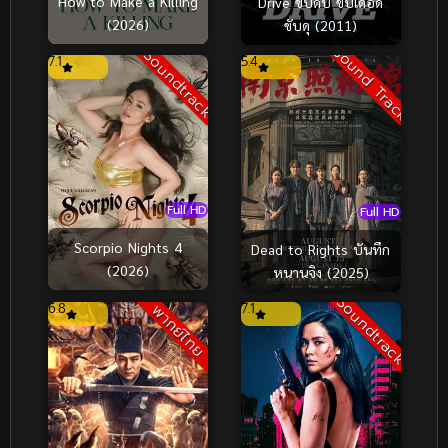
How to Make a Killing
Drive ขับดิบ ขับเดือด
(2026)
ขับดุ (2011)
Sound Track
Soundtrack
7.1
5.4
Full HD
Full HD
Scorpio Nights 4
Dead to Rights บันทึก
(2026)
หนานจิง (2025)
Soundtrack
6.8
7.1
พากย์ไทย