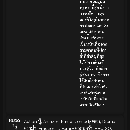
บินไปฮันนีมูนที่
หรูหราที่สุด มิอาจ
การันตีความสุข
ของชีวิตคู่ในระยะ
ยาวได้เลย และใน
สมรภูมิที่ทุกคน
ต่างแย่งชิงความ
เป็นหนึ่งเพื่ออวด
สายตาคนทั้งโลก
สิ่งที่สำคัญที่สุด
ไม่ใช่การเดินเข้า
ประตูวิวาห์อย่าง
ผู้ชนะ ทว่าคือการ
ได้จับมือกับคน
ที่รักและเข้าใจตัว
ตนที่แท้จริงของ
เราในวันที่แสงไฟ
จากกล้องปิดลง”
หมวด
Action บู๊
,
Amazon Prime
,
Comedy ตลก
,
Drama
หมู่
ดราม่า
,
Emotional
,
Family ครอบครัว
,
HBO GO
,
ที่