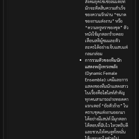
สังคมยุคโซเชียลมีเดียที่
มักจะตัดสินความสำเร็จ
ของความรักผ่าน “ขนาด
ของงานแต่งงาน” หรือ
“ความหรูหราของชุด” ตัว
หนังใช้มุกตลกร้ายคอย
เตือนสติผู้ชมและตัว
ละครได้อย่างเจ็บแสบแต่
กลมกล่อม
การรวมตัวของทีมนัก
แสดงหญิงทรงพลัง
(Dynamic Female
Ensemble):
เคมีและการ
แสดงของทีมนักแสดงสาว
ในเรื่องคือไฮไลท์สำคัญ
ทุกคนสามารถถ่ายทอดคา
แรกเตอร์ “ยัยตัวร้าย” ใน
คราบชุดแต่งงานออกมา
ได้อย่างมีเสน่ห์ มีมุกตลก
โต้ตอบที่ฉับไว ไหวพริบดี
และชวนให้คนดูทั้งหมั่น
ไส้และเอาใจช่วยไป