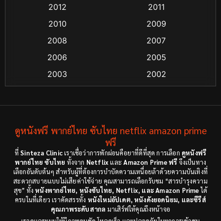
2012
2011
Coming-of-age ชีวิตวัยรุ่น
(13)
2010
2009
2008
2007
Crime อาชญากรรม
(48)
2006
2005
Crime อาชญากรรม
(55)
2003
2002
Cult Film
(4)
2000
1999
1998
1997
Culture
(4)
1991
1988
ดูหนังฟรี พากย์ไทย ซับไทย netflix amazon prime
Dance เต้น
(6)
1983
ฟรี
1982
ที่
Sinteza Clinic
เราเชื่อว่าการพักผ่อนคือยาที่ดีที่สุด การเลือก
ดูหนังฟรี
Detective สืบสวน
(18)
1971
1962
พากย์ไทย ซับไทย
ทั้งจาก
Netflix
และ
Amazon Prime ฟรี
จึงเป็นทาง
เลือกอันดับต้นๆ สำหรับผู้ที่ต้องการบำบัดความเหนื่อยล้าด้วยความบันเทิงที่
Disaster
(9)
สะดวกสบายแบบไม่เสียค่าใช้จ่าย คุณสามารถเลือกรับชม “สารบำรุงความ
สุข” ทั้ง
หนังพากย์ไทย, หนังซับไทย, Netflix, และ Amazon Prime
ได้
ครบในที่เดียว เราคัดสรรทั้ง
หนังใหม่อัปเดต, หนังดังยอดนิยม, และซีรีส์
Disney+
(8)
คุณภาพระดับสากล
มาเสิร์ฟให้คุณถึงหน้าจอ
เราดูแลระบบให้มีภาพคมชัด โหลดเร็ว และปลอดภัยในทุกการเข้าชม