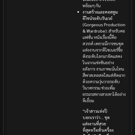
พร้อมๆ กัน
งานสร้างและคอสตูม
ดีไซน์ระดับรันเวย์
(Gorgeous Production
& Wardrobe):
สำหรับคอ
แฟชั่น หนังเรื่องนี้คือ
สวรรค์ เพราะมีการขนชุด
แต่งงานจากดีไซเนอร์ชื่อ
ดังระดับโลกมาจัดแสดง
ในฉากแข่งขันอย่าง
อลังการ งานภาพเน้นโทน
สีพาสเทลสดใสแต่ตัดฉาก
ด้วยความวุ่นวายระดับ
วินาศกรรม ช่วยเพิ่ม
อรรถรสทางสายตาได้อย่าง
ดีเยี่ยม
“เจ้าสาวแห่งปี
บอกเราว่า… ชุด
แต่งงานที่สวย
ที่สุดหรือตั๋วเครื่อง