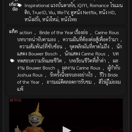
เกี่ยว
Inspirational แรงบันดาลใจ
,
iQIYI
,
Romance โรแมน
ข้อ
ติก
,
TrueID
,
Viu
,
WeTV
,
ดูหนัง Netflix
,
หนัง HD
,
หนังฝรั่ง
,
หนังใหม่
,
หนังไทย
แท็ก
action
,
Bride of the Year เรื่องย่อ
,
Carine Rous
บทบาทน่าจับตามอง
,
ความฝันที่ต้องต่อสู้เพื่อคว้ามา
,
ความสัมพันธ์ที่ซับซ้อน
,
จุดพลิกผันที่คาดไม่ถึง
,
นัก
แสดง Bouwer Bosch
,
นักแสดง Carine Rous
,
บท
ทดสอบความรักและชีวิต
,
บทเรียนชีวิตที่ล้ำค่า
,
ผล
งาน Bouwer Bosch
,
ผลงาน Carine Rous
,
ผู้กำกับ
Joshua Rous
,
รักครั้งนี้จะจบลงอย่างไร
,
รีวิว Bride
of the Year
,
อารมณ์ดีตลอดการรับชม
,
ฮีโร่ผู้ไม่ยอม
แพ้