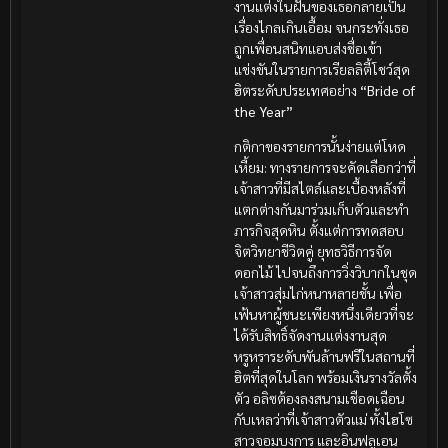
งานแต่งในฝันของเธอกลายเป็น
เรื่องไกลเกินเอื้อม จนกระทั่งเธอ
ถูกเพื่อนสนิทแอบส่งชื่อเข้า
แข่งขันในรายการเรียลลิตี้โชว์สุด
ฮิตระดับประเทศอย่าง
“Bride of
the Year”
กติกาของรายการนั้นง่ายแต่โหด
เหี้ยม: ทางรายการจะคัดเลือกว่าที่
เจ้าสาวที่มีสไตล์และเบื้องหลังที่
แตกต่างกันมาร่วมเก็บตัวและทำ
ภารกิจสุดหิน ตั้งแต่การทดสอบ
จิตวิทยาชีวิตคู่ ยุทธวิธีการจัด
ดอกไม้ ไปจนถึงการวิ่งวิบากในชุด
เจ้าสาวสุ่มไก่หนาหลายชั้น เพื่อ
เฟ้นหาผู้ชนะเพียงหนึ่งเดียวที่จะ
ได้รับสิทธิ์จัดงานแต่งงานสุด
หรูหราระดับพันล้านฟรีในสถานที่
ฮิตที่สุดในโลก พร้อมเงินรางวัลตั้ง
ตัว อลิซต้องลงสนามเชือดเฉือน
กับเหลว่าที่เจ้าสาวตัวแม่ ทั้งไฮโซ
สาวจอมบงการ และอินฟลูเอน