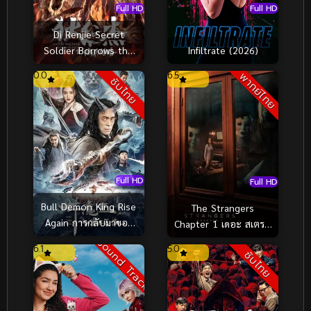
Full HD
Full HD
Di Renjie Secret
Soldier Borrows the
Infiltrate (2026)
Road ตี๋เหรินเจี๋ย เส้น
0.0
6.5
พากย์ไทย
ซับไทย
ทางปริศนา (2023)
Full HD
Full HD
Bull Demon King Rise
The Strangers
Again การกลับมาของ
Chapter 1 เดอะ สเตรน
จอมมารกระทิง (2022)
เจอร์ส อำมหิตฆ่าไม่สน
Sound Track
6.1
5.0
ซับไทย
(2024)