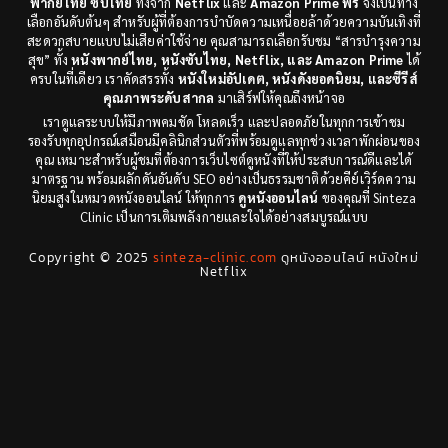
พากย์ไทย ซับไทย
ทั้งจาก
Netflix
และ
Amazon Prime ฟรี
จึงเป็นทาง
เลือกอันดับต้นๆ สำหรับผู้ที่ต้องการบำบัดความเหนื่อยล้าด้วยความบันเทิงที่
Disaster
(9)
สะดวกสบายแบบไม่เสียค่าใช้จ่าย คุณสามารถเลือกรับชม “สารบำรุงความ
สุข” ทั้ง
หนังพากย์ไทย, หนังซับไทย, Netflix, และ Amazon Prime
ได้
ครบในที่เดียว เราคัดสรรทั้ง
หนังใหม่อัปเดต, หนังดังยอดนิยม, และซีรีส์
Disney+
(8)
คุณภาพระดับสากล
มาเสิร์ฟให้คุณถึงหน้าจอ
เราดูแลระบบให้มีภาพคมชัด โหลดเร็ว และปลอดภัยในทุกการเข้าชม
Documentary สารคดี
(3)
รองรับทุกอุปกรณ์เสมือนมีคลินิกส่วนตัวที่พร้อมดูแลทุกช่วงเวลาพักผ่อนของ
คุณ เหมาะสำหรับผู้ชมที่ต้องการเว็บไซต์ดูหนังที่ให้ประสบการณ์ดีและได้
Documentary สารคดี
(12)
มาตรฐาน พร้อมผลักดันอันดับ SEO อย่างเป็นธรรมชาติด้วยคีย์เวิร์ดความ
นิยมสูงในหมวดหนังออนไลน์ ให้ทุกการ
ดูหนังออนไลน์
ของคุณที่ Sinteza
Clinic เป็นการเติมพลังกายและใจได้อย่างสมบูรณ์แบบ
Drama ดราม่า
(29)
Copyright © 2025
sinteza-clinic.com
ดูหนังออนไลน์ หนังใหม่
Drama ดราม่า
(278)
Netflix
Dystopian
(7)
Emotional
(78)
Erotic
(5)