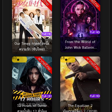
พากย์ไทย
ซับไทย
Full HD
Full HD
From the World of
Our Times กาลครั้งหนึ่ง
John Wick Ballerina
ความรัก (ซับไทย)
จักรวาลของ จอห์น วิค
(2015)
8.0
6.8
พากย์ไทย
พากย์ไทย
บัลเลรินา แค้นกว่านรก
(2025)
Full HD
Full HD
12 Hours of Terror
The Equalizer 2
สายน้ำลับ 12 ชั่วโมง
มัจจุราชไร้เงา 2 (2018)