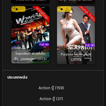
หลอน (2025)
Sound Track
7.2
7.1
พากย์ไทย
Full HD
Full HD
Superfast! ฟาสต์เจ็บ
Purpose of Reunion
เร็ว…แรงทะลุฮา (2015)
(2015)
ประเภทหนัง
Action บู๊
(159)
Action บู๊
(37)