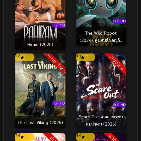
Full HD
Full HD
The Wild Robot
(2024) หุ่นยนต์ผจญภัย
Hiram (2025)
ในป่ากว้าง
Sound Track
5.2
5.5
เสียงโรง
Full HD
Full HD
Scare Out เกมล่าทรชน
The Last Viking (2025)
คนล่าคน (2026)
7.4
4.4