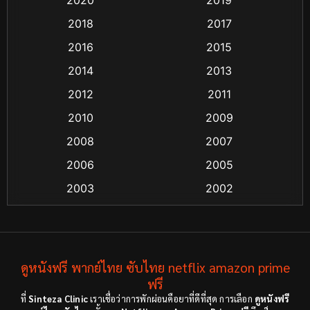
Classic หนังคลาสสิก
(25)
2018
2017
2016
2015
Comedy ตลก
(21)
2014
2013
Comedy ตลก
(85)
2012
2011
Coming-of-age ชีวิตวัยรุ่น
(13)
2010
2009
2008
2007
Crime อาชญากรรม
(48)
2006
2005
Crime อาชญากรรม
(55)
2003
2002
Cult Film
(4)
2000
1999
1998
1997
Culture
(4)
1991
1988
ดูหนังฟรี พากย์ไทย ซับไทย netflix amazon prime
Dance เต้น
(6)
1983
ฟรี
1982
ที่
Sinteza Clinic
เราเชื่อว่าการพักผ่อนคือยาที่ดีที่สุด การเลือก
ดูหนังฟรี
Detective สืบสวน
(18)
1971
1962