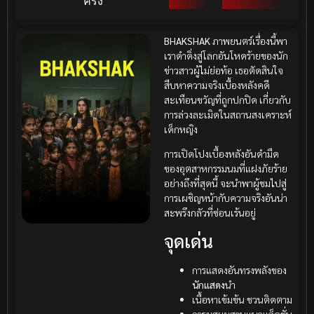
ครั้ง
BHAKSHAK
ภาพยนตร์เรื่องนี้พา
เราดำดิ่งสู่โลกอันโหดร้ายของนัก
ข่าวสาวผู้ไม่ย่อท้อ เธอตัดสินใจ
สืบหาความจริงเบื้องหลังคดี
สะเทือนขวัญที่ถูกปกปิด เกี่ยวกับ
การล่วงละเมิดในสถานสงเคราะห์
เด็กหญิง
การเปิดโปงเบื้องหลังอันดำมืด
ของอุตสาหกรรมนมที่แฝงภัยร้าย
อย่างถึงที่สุดนี้ จะนำพาผู้ชมไปสู่
การเผชิญหน้ากับความจริงอันน่า
สะพรึงกลัวที่ซ่อนเร้นอยู่
จุดเด่น
การแสดงอันทรงพลังของ
นักแสดง
นำ
เนื้อหาเข้มข้น ชวนติดตาม