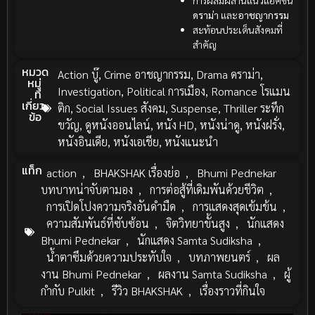
การผสมผสานแนวแอ็คชั่น
ดราม่า
และ
อาชญากรรม
สะท้อนประเด็นสังคมที่
สำคัญ
หมวด
Action บู๊
,
Crime อาชญากรรม
,
Drama ดราม่า
,
หมู่
Investigation
,
Political การเมือง
,
Romance โรแมน
ที่
เกี่ยว
ติก
,
Social Issues สังคม
,
Suspense
,
Thriller ระทึก
ข้อ
ขวัญ
,
ดูหนังออนไลน์
,
หนัง HD
,
หนังน่าดู
,
หนังฝรั่ง
,
หนังอินเดีย
,
หนังเอเชีย
,
หนังแนะนำ
แท็ก
action
,
BHAKSHAK เรื่องย่อ
,
Bhumi Pednekar
บทบาทน่าจับตามอง
,
การต่อสู้ที่เดิมพันด้วยชีวิต
,
การเปิดโปงความจริงอันดำมืด
,
การแสดงสุดเข้มข้น
,
ความสัมพันธ์ที่ซับซ้อน
,
จิตวิทยาขั้นสูง
,
นักแสดง
Bhumi Pednekar
,
นักแสดง Samta Sudiksha
,
น้ำตาซึมด้วยความประทับใจ
,
บทภาพยนตร์
,
ผล
งาน Bhumi Pednekar
,
ผลงาน Samta Sudiksha
,
ผู้
กำกับ Pulkit
,
รีวิว BHAKSHAK
,
เรื่องราวที่กินใจ