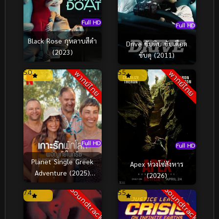
Full HD
Full HD
Black Rose กุหลาบสีดำ
Drive ขับดิบ ขับเดือด
(2023)
ขับดุ (2011)
5.0
5.5
พากย์ไทย
พากย์ไทย
Full HD
Full HD
Planet Single Greek
Apex ห่วงโซ่สังหาร
Adventure (2025)
(2026)
เกาะรักพักโสด ผจญภัย
Soundtrack
Soundtrack
7.4
5.5
ในกรีซ