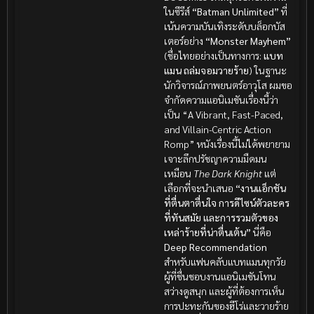
ในซีรีส์
“Batman Unlimited”
ที่
เน้นความบันเทิงระดับบล็อกบัส
เตอร์อย่าง
“Monster Mayhem”
(ชื่อไทยอย่างเป็นทางการ:
แบท
แมน ถล่มจอมวายร้าย
) ในฐานะ
นักวิจารณ์ภาพยนตร์อาวุโส ผมขอ
จำกัดความแอนิเมชันเรื่องนี้ว่า
เป็น “A Vibrant, Fast-Paced,
and Villain-Centric Action
Romp” หนังเรื่องนี้ไม่ได้พยายาม
เจาะลึกปรัชญาความมืดมน
เหมือน
The Dark Knight
แต่
เลือกที่จะนำเสนอ
“งานแอ็กชัน
ที่ตื่นตาตื่นใจ การดีไซน์ตัวละคร
ที่ทันสมัย และการรวมตัวของ
เหล่าร้ายที่น่าตื่นเต้น”
นี่คือ
Deep Recommendation
สำหรับแฟนคลับแบทแมนทุกวัย
ผู้ที่ชื่นชอบงานแอนิเมชันโทน
สว่างดูสนุก และผู้ที่ต้องการเห็น
การปะทะกันของฮีโร่และวายร้าย