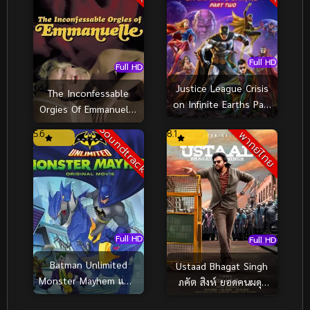
Full HD
Full HD
Justice League Crisis
The Inconfessable
on Infinite Earths Part
Orgies Of Emmanuelle
Two (2024) จัสติซ ลีก
(1982)
Soundtrack
5.6
8.1
พากย์ไทย
วิกฤติบนโลกที่ไม่สิ้นสุด
ตอนที่ 2
Full HD
Full HD
Batman Unlimited
Ustaad Bhagat Singh
Monster Mayhem แบท
ภคัต สิงห์ ยอดคนผดุง
แมน ถล่มจอมวายร้าย
ความยุติธรรม (2026)