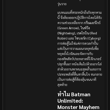
วุ่นวาย
แบทแมนที่ตระหนักถึงภัยคุกคาม
นี้ จึงต้องออกปฏิบัติการโดยได้รับ
ความช่วยเหลือจาก
กรีนแอร์โรว์
(Green Arrow)
,
ไนท์วิง
(Nightwing)
,
เรดโรบิน (Red
Robin)
และ
ไซบอร์ก (Cyborg)
การต่อสู้ไม่ใช่แค่การดวลกำปั้น
แต่เป็นการวางแผนกลยุทธ์เพื่อ
หยุดยั้งไวรัสและจัดการกับ
กองทัพสัตว์ประหลาดที่โจ๊กเกอร์
ปลุกขึ้นมา หนังเต็มไปด้วยฉากไล่
ล่าด้วยยานพาหนะสุดล้ำและการ
ปะทะพลังที่ตื่นตาตื่นใจ จนกลาย
เป็นการต่อสู้ที่ต้องลุ้นจนนาที
สุดท้าย
ทำไม Batman
Unlimited:
Monster Mayhem