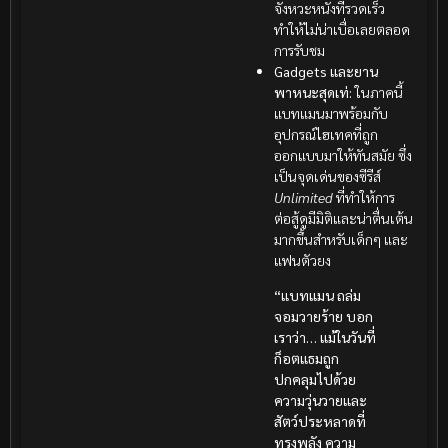
จังหวะหนังที่รวดเร็ว
ทำให้ไม่น่าเบื่อเลยตลอด
การรับชม
Gadgets และยาน
พาหนะสุดเท่:
ในภาคนี้
แบทแมนมาพร้อมกับ
อุปกรณ์ไฮเทคที่ถูก
ออกแบบมาให้ทันสมัย ซึ่ง
เป็นจุดเด่นของซีรีส์
Unlimited
ที่ทำให้การ
ต่อสู้ดูมีมิติและน่าตื่นเต้น
มากขึ้นสำหรับเด็กๆ และ
แฟนตัวยง
“แบทแมน ถล่ม
จอมวายร้าย บอก
เราว่า… แม้ในวันที่
ก็อตแธมถูก
ปกคลุมไปด้วย
ความวุ่นวายและ
สัตว์ประหลาดที่
ทรงพลัง ความ