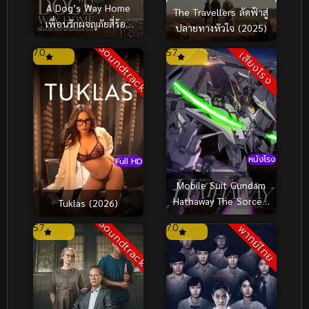
A Dog’s Way Home
The Travellers ลัดฟ้าสู่
เพื่อนรักผจญภัยสี่ร้อย
ปลายทางหัวใจ (2025)
ไมล์ (2019)
Soundtrack
7.0
5.7
เสียงโรง
หนังโรง
Full HD
Mobile Suit Gundam
Hathaway The Sorcery
Tuklas (2026)
of Nymph Circe โมบิล
Soundtrack
5.7
7.0
พากย์ไทย
สูท กันดั้ม ฮาธาเวย์ เดอะ
ซอร์เซอรี ออฟ นิมฟ์
เซอร์ซี (2026)