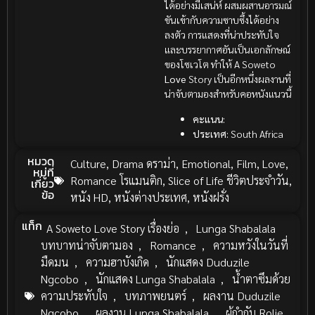
ได้อย่างมีเสน่ห์ ผสมผสานอารมณ์
ขันเข้ากับความซาบซึ้งได้อย่าง
ลงตัว การแสดงที่น่าประทับใจ
และบรรยากาศอันเป็นเอกลักษณ์
ของโซเวโต ทำให้ A Soweto
Love
Story เป็นอีกหนึ่งผลงานที่
น่าจับตามองสำหรับคอหนังแนวนี้
คะแนน:
ประเทศ:
South Africa
หมวด
Culture
,
Drama ดราม่า
,
Emotional
,
Film
,
Love
,
หมู่ที่
Romance โรแมนติก
,
Slice of Life ชีวิตประจำวัน
,
เกี่ยว
ข้อ
หนัง HD
,
หนังต่างประเทศ
,
หนังฝรั่ง
แท็ก
A Soweto Love Story เรื่องย่อ
,
Lunga Shabalala
บทบาทน่าจับตามอง
,
Romance
,
ความหวังในวันที่
มืดมน
,
ความฮาบังเกิด
,
นักแสดง Duduzile
Ngcobo
,
นักแสดง Lunga Shabalala
,
น้ำตาซึมด้วย
ความประทับใจ
,
บทภาพยนตร์
,
ผลงาน Duduzile
Ngcobo
,
ผลงาน Lunga Shabalala
,
ผู้กำกับ Rolie