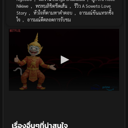
Nikiwe
,
พรหมลิขิตขีดเส้น
,
รีวิว A Soweto Love
Story
,
หัวใจที่ตามหาคำตอบ
,
อารมณ์ขันแทรกซึ้ง
ใจ
,
อารมณ์ดีตลอดการรับชม
เรื่องอื่นๆที่น่าสนใจ