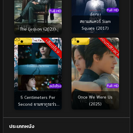
Full HD
Full HD
สยามสแควร์ Siam
Square (2017)
The Lesson (2023)
Soundtrack
0.0
7.5
เสียงโรง
Full HD
หนังโรง
Once We Were Us
5 Centimeters Per
(2025)
Second ยามซากุระร่วง
โรย (2026)
ประเภทหนัง