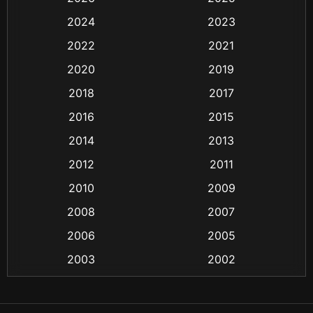
2024
2023
Biography ชีวิตจริง
(16)
2022
2021
Black Comedy
(6)
2020
2019
Classic หนังคลาสสิก
(25)
2018
2017
2016
2015
Comedy ตลก
(21)
2014
2013
Comedy ตลก
(85)
2012
2011
Coming-of-age ชีวิตวัยรุ่น
(13)
2010
2009
2008
2007
Crime อาชญากรรม
(48)
2006
2005
Crime อาชญากรรม
(55)
2003
2002
Cult Film
(4)
2000
1999
1998
1997