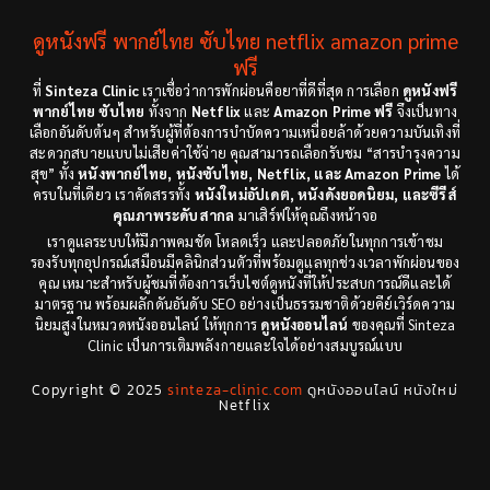
Culture
(4)
1991
1988
ดูหนังฟรี พากย์ไทย ซับไทย netflix amazon prime
Dance เต้น
(6)
1983
ฟรี
1982
ที่
Sinteza Clinic
เราเชื่อว่าการพักผ่อนคือยาที่ดีที่สุด การเลือก
ดูหนังฟรี
Detective สืบสวน
(18)
1971
1962
พากย์ไทย ซับไทย
ทั้งจาก
Netflix
และ
Amazon Prime ฟรี
จึงเป็นทาง
เลือกอันดับต้นๆ สำหรับผู้ที่ต้องการบำบัดความเหนื่อยล้าด้วยความบันเทิงที่
Disaster
(9)
สะดวกสบายแบบไม่เสียค่าใช้จ่าย คุณสามารถเลือกรับชม “สารบำรุงความ
สุข” ทั้ง
หนังพากย์ไทย, หนังซับไทย, Netflix, และ Amazon Prime
ได้
ครบในที่เดียว เราคัดสรรทั้ง
หนังใหม่อัปเดต, หนังดังยอดนิยม, และซีรีส์
Disney+
(8)
คุณภาพระดับสากล
มาเสิร์ฟให้คุณถึงหน้าจอ
เราดูแลระบบให้มีภาพคมชัด โหลดเร็ว และปลอดภัยในทุกการเข้าชม
Documentary สารคดี
(12)
รองรับทุกอุปกรณ์เสมือนมีคลินิกส่วนตัวที่พร้อมดูแลทุกช่วงเวลาพักผ่อนของ
คุณ เหมาะสำหรับผู้ชมที่ต้องการเว็บไซต์ดูหนังที่ให้ประสบการณ์ดีและได้
Documentary สารคดี
(3)
มาตรฐาน พร้อมผลักดันอันดับ SEO อย่างเป็นธรรมชาติด้วยคีย์เวิร์ดความ
นิยมสูงในหมวดหนังออนไลน์ ให้ทุกการ
ดูหนังออนไลน์
ของคุณที่ Sinteza
Clinic เป็นการเติมพลังกายและใจได้อย่างสมบูรณ์แบบ
Drama ดราม่า
(278)
Copyright © 2025
sinteza-clinic.com
ดูหนังออนไลน์ หนังใหม่
Drama ดราม่า
(29)
Netflix
Dystopian
(7)