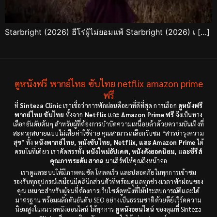
Starbright (2026) ฮีโร่ผู้ไม่ยอมแพ้ Starbright (2026) เ […]
ดูหนังฟรี พากย์ไทย ซับไทย netflix amazon prime
ฟรี
ที่
Sinteza Clinic
เราเชื่อว่าการพักผ่อนคือยาที่ดีที่สุด การเลือก
ดูหนังฟรี
พากย์ไทย ซับไทย
ทั้งจาก
Netflix
และ
Amazon Prime ฟรี
จึงเป็นทาง
เลือกอันดับต้นๆ สำหรับผู้ที่ต้องการบำบัดความเหนื่อยล้าด้วยความบันเทิงที่
สะดวกสบายแบบไม่เสียค่าใช้จ่าย คุณสามารถเลือกรับชม “สารบำรุงความ
สุข” ทั้ง
หนังพากย์ไทย, หนังซับไทย, Netflix, และ Amazon Prime
ได้
ครบในที่เดียว เราคัดสรรทั้ง
หนังใหม่อัปเดต, หนังดังยอดนิยม, และซีรีส์
คุณภาพระดับสากล
มาเสิร์ฟให้คุณถึงหน้าจอ
เราดูแลระบบให้มีภาพคมชัด โหลดเร็ว และปลอดภัยในทุกการเข้าชม
รองรับทุกอุปกรณ์เสมือนมีคลินิกส่วนตัวที่พร้อมดูแลทุกช่วงเวลาพักผ่อนของ
คุณ เหมาะสำหรับผู้ชมที่ต้องการเว็บไซต์ดูหนังที่ให้ประสบการณ์ดีและได้
มาตรฐาน พร้อมผลักดันอันดับ SEO อย่างเป็นธรรมชาติด้วยคีย์เวิร์ดความ
นิยมสูงในหมวดหนังออนไลน์ ให้ทุกการ
ดูหนังออนไลน์
ของคุณที่ Sinteza